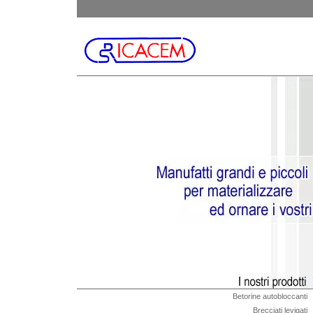
Betorine autobloccanti
Brecciati levigati