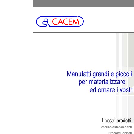
Betorine autobloccanti
Brecciati levigati